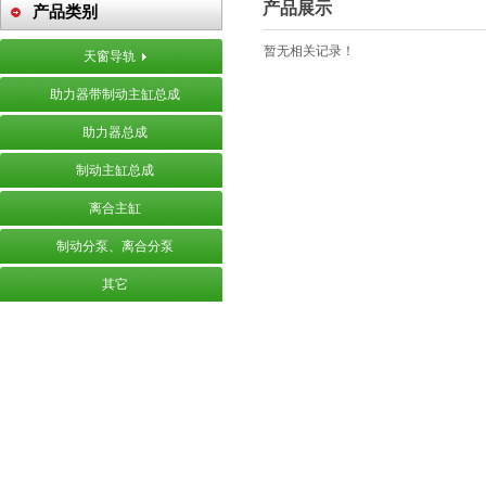
产品展示
产品类别
暂无相关记录！
天窗导轨
助力器带制动主缸总成
助力器总成
制动主缸总成
离合主缸
制动分泵、离合分泵
其它