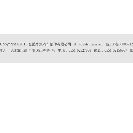
Copyright ©2015
合肥华集汽车部件有限公司 All Rights Reserved
皖ICP备0800591
地址：合肥蜀山新产业园山湖路4号 电话：0551-62327888 传真：0551-62156987 