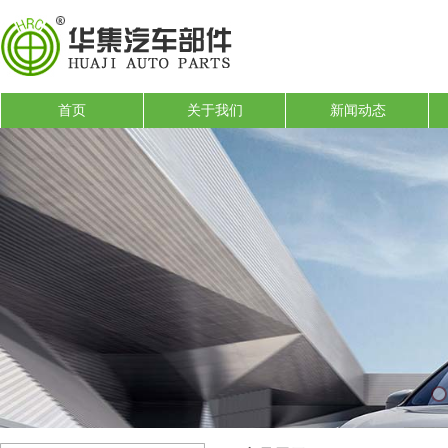
首页
关于我们
新闻动态