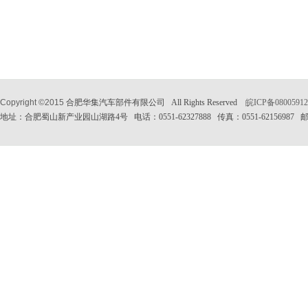
Copyright ©2015
合肥华集汽车部件有限公司 All Rights Reserved
皖ICP备0800591
地址：合肥蜀山新产业园山湖路4号 电话：0551-62327888 传真：0551-62156987 