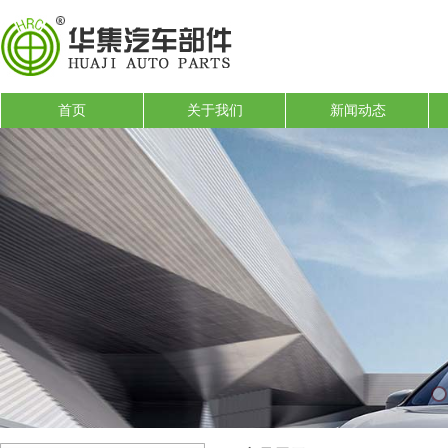
首页
关于我们
新闻动态