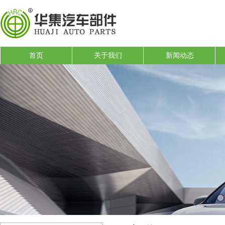
首页
关于我们
新闻动态