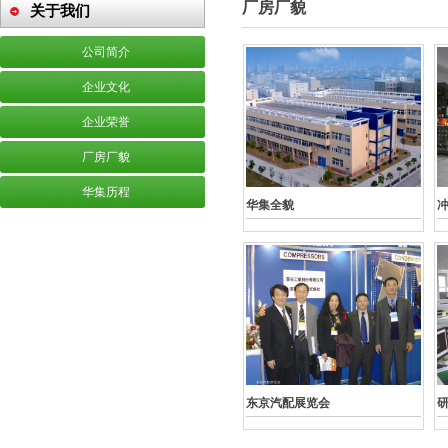
厂房厂貌
关于我们
公司简介
企业文化
企业荣誉
厂房厂貌
华集历程
华集全貌
东京汽配展览会