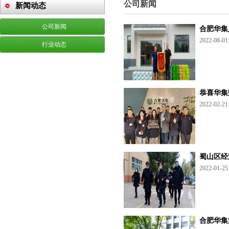
公司新闻
新闻动态
公司新闻
合肥华集
2022-08-01
行业动态
恭喜华集
2022-02-21
蜀山区经
2022-01-25
合肥华集