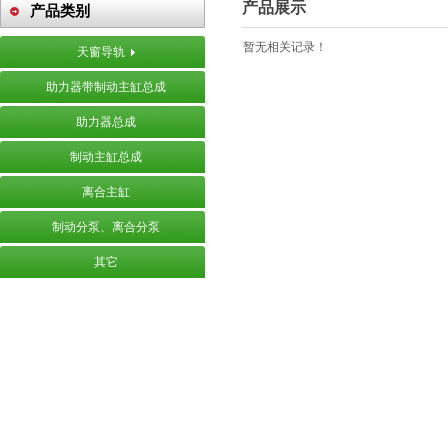
产品展示
产品类别
暂无相关记录！
天窗导轨
助力器带制动主缸总成
助力器总成
制动主缸总成
离合主缸
制动分泵、离合分泵
其它