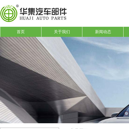
首页
关于我们
新闻动态