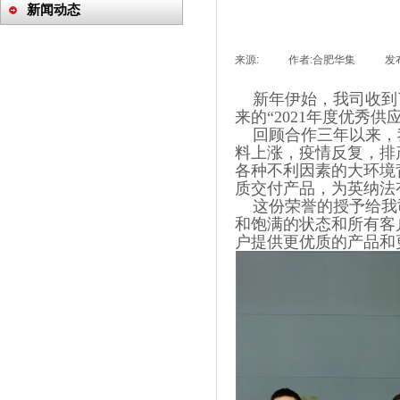
新闻动态
公司新闻
来源:
|
作者:
合肥华集
|
发
行业动态
新年伊始，我司收到
来的“2021年度优秀供
回顾合作三年以来，
料上涨，疫情反复，排
各种不利因素的大环境
质交付产品，为英纳法
这份荣誉的授予给我
和饱满的状态和所有客
户提供更优质的产品和